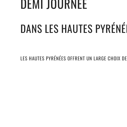
DEMI JOURNÉE
DANS LES HAUTES PYRÉNÉ
LES HAUTES PYRÉNÉES OFFRENT UN LARGE CHOIX D
SPÉLÉOLOGIE PRATICABLES EN DEMI-JOURNÉE. C'EST
L’INITIATION, AVEC DES PARCOURS VARIÉS ET LUDIQU
LA SPÉLÉO EST POSSIBLE TOUTE L'ANNÉE, QUELQUE S
MÉTÉO. NOUS SÉLECTIONNONS DES GROTTES QUI NE 
LE MAUVAIS TEMPS.
LES SITES DE PRATIQUE SPÉLÉO DEMI-JOURNÉE SONT
TARBES, LOURDES, ARGELES GAZOST, VAL D'AZUN, CA
SAUVEUR, BARÈGES, GÈDRE, GAVARNIE...
LES GROTTES PRIVILÉGIÉES SONT LES GROTTES DE LA