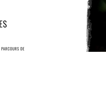
ES
E PARCOURS DE
 LA FORMULE IDÉALE POUR
ES.
OIENT LES CONDITIONS
SONT PAS IMPACTÉES PAR
 ACCESSIBLES DEPUIS
UTERETS, LUZ SAINT
 PÂLE, BOUHADÈRE, ETC.